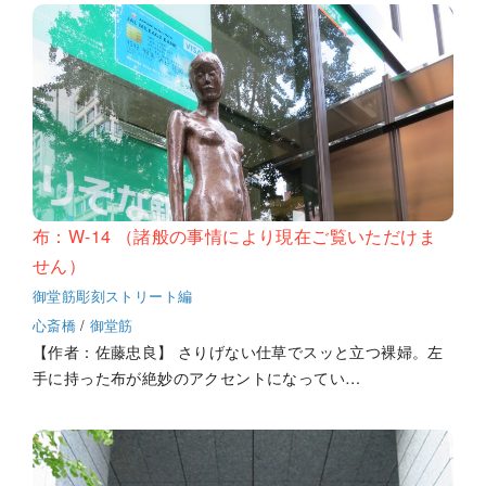
布：W-14 （諸般の事情により現在ご覧いただけま
せん）
御堂筋彫刻ストリート編
心斎橋
/
御堂筋
【作者：佐藤忠良】 さりげない仕草でスッと立つ裸婦。左
手に持った布が絶妙のアクセントになってい…