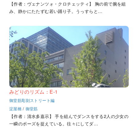
【作者：ヴェナンツォ・クロチェッティ】 胸の前で腕を組
み、静かにたたずむ若い踊り子。うっすらと…
みどりのリズム：E-1
御堂筋彫刻ストリート編
淀屋橋
/
御堂筋
【作者：清水多嘉示】 手を組んでダンスをする2人の少女の
一瞬のポーズを捉えている。往々にしてダ…