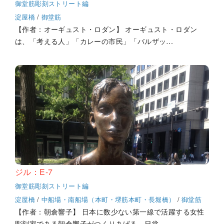
御堂筋彫刻ストリート編
淀屋橋
/
御堂筋
【作者：オーギュスト・ロダン】 オーギュスト・ロダン
は、「考える人」「カレーの市民」「バルザッ…
ジル：E-7
御堂筋彫刻ストリート編
淀屋橋
/
中船場・南船場（本町・堺筋本町・長堀橋）
/
御堂筋
【作者：朝倉響子】 日本に数少ない第一線で活躍する女性
彫刻家である朝倉響子がつくりあげる、日常…