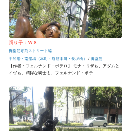
踊り子：W-8
御堂筋彫刻ストリート編
中船場・南船場（本町・堺筋本町・長堀橋）
/
御堂筋
【作者：フェルナンド・ボテロ】 モナ・リザも、アダムと
イヴも、精悍な騎士も、フェルナンド・ボテ…