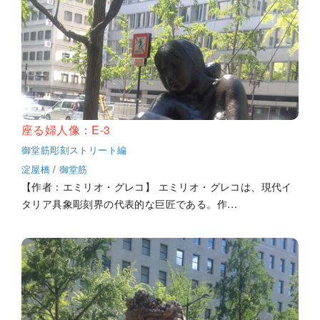
座る婦人像：E-3
御堂筋彫刻ストリート編
淀屋橋
/
御堂筋
【作者：エミリオ・グレコ】 エミリオ・グレコは、現代イ
タリア具象彫刻界の代表的な巨匠である。作…