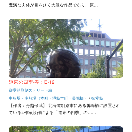
豊満な肉体が目をひく大胆な作品であり、原…
道東の四季‐春：E-12
御堂筋彫刻ストリート編
中船場・南船場（本町・堺筋本町・長堀橋）
/
御堂筋
【作者：舟越保武】 北海道釧路市にある弊舞橋に設置され
ている4作家競作による「道東の四季」の……