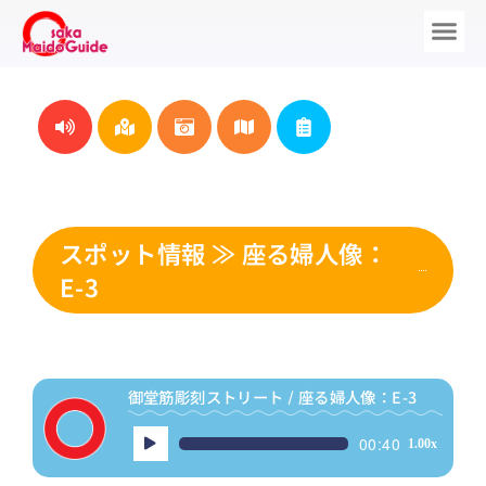
スポット情報 ≫ 座る婦人像：
E-3
御堂筋彫刻ストリート / 座る婦人像：E-3
音
00:40
1.00x
声