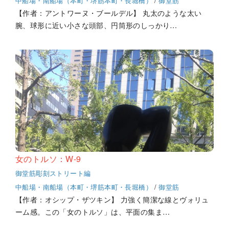
中船場・南船場（本町・堺筋本町・長堀橋）
/
御堂筋
【作者：アントワーヌ・ブールデル】 丸太のような太い
腕、球形に近い小さな頭部、円筒形のしっかり…
女のトルソ：W-9
御堂筋彫刻ストリート編
中船場・南船場（本町・堺筋本町・長堀橋）
/
御堂筋
【作者：オシップ・ザツキン】 力強く簡潔な線とヴォリュ
ーム感。この「女のトルソ」は、平面の集ま…