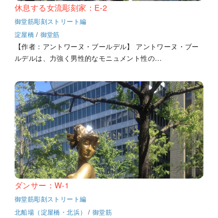
休息する女流彫刻家：E-2
御堂筋彫刻ストリート編
淀屋橋
/
御堂筋
【作者：アントワーヌ・ブールデル】 アントワーヌ・ブー
ルデルは、力強く男性的なモニュメント性の…
ダンサー：W-1
御堂筋彫刻ストリート編
北船場（淀屋橋・北浜）
/
御堂筋