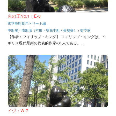
火の王No.1：E-8
御堂筋彫刻ストリート編
中船場・南船場（本町・堺筋本町・長堀橋）
/
御堂筋
【作者：フィリップ・キング】 フィリップ・キングは、イ
ギリス現代彫刻の代表的作家の1人である。…
イヴ：W-7