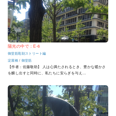
陽光の中で：E-6
御堂筋彫刻ストリート編
淀屋橋
/
御堂筋
【作者：佐藤敬助】 人は心満たされるとき、豊かな暖かさ
を醸し出すと同時に、私たちに安らぎを与え…