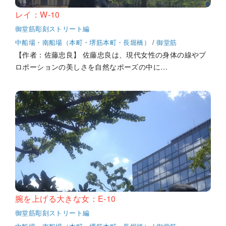
レイ：W-10
御堂筋彫刻ストリート編
中船場・南船場（本町・堺筋本町・長堀橋）
/
御堂筋
【作者：佐藤忠良】 佐藤忠良は、現代女性の身体の線やプ
ロポーションの美しさを自然なポーズの中に…
腕を上げる大きな女：E-10
御堂筋彫刻ストリート編