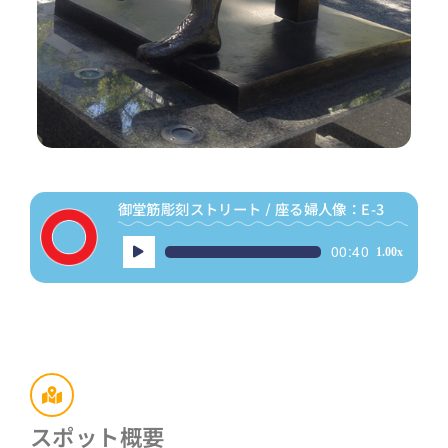
御堂筋彫刻ストリート / 座る婦人像：E-3
音
00:40
1.00x
声
プ
レ
ー
ヤ
ー
スポット概要