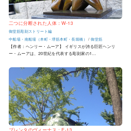
二つに分断された人体：W-13
御堂筋彫刻ストリート編
中船場・南船場（本町・堺筋本町・長堀橋）
/
御堂筋
【作者：ヘンリー・ムーア】 イギリスが誇る巨匠ヘンリ
ー・ムーアは、20世紀を代表する彫刻家の1…
ブレンタのヴィーナス：E-13