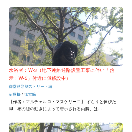
水浴者：W-3（地下連絡通路設置工事に伴い「啓
示：W-5」付近に仮移設中）
御堂筋彫刻ストリート編
淀屋橋
/
御堂筋
【作者：マルチェルロ・マスケリーニ】 すらりと伸びた
脚、布の線の動きによって暗示される両腕、は…