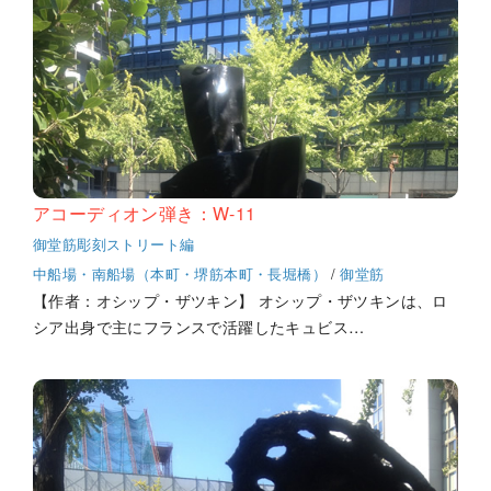
アコーディオン弾き：W-11
御堂筋彫刻ストリート編
中船場・南船場（本町・堺筋本町・長堀橋）
/
御堂筋
【作者：オシップ・ザツキン】 オシップ・ザツキンは、ロ
シア出身で主にフランスで活躍したキュビス…