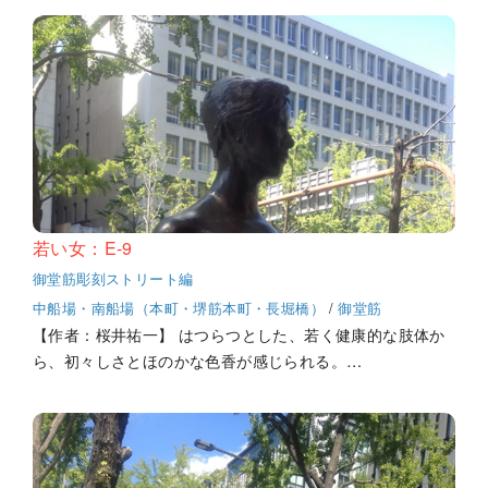
若い女：E-9
御堂筋彫刻ストリート編
中船場・南船場（本町・堺筋本町・長堀橋）
/
御堂筋
【作者：桜井祐一】 はつらつとした、若く健康的な肢体か
ら、初々しさとほのかな色香が感じられる。…