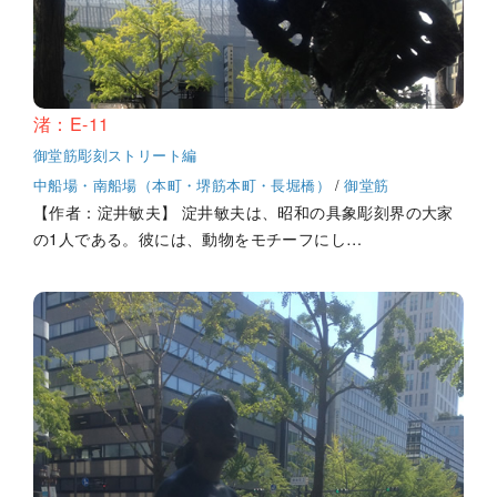
渚：E-11
御堂筋彫刻ストリート編
中船場・南船場（本町・堺筋本町・長堀橋）
/
御堂筋
【作者：淀井敏夫】 淀井敏夫は、昭和の具象彫刻界の大家
の1人である。彼には、動物をモチーフにし…