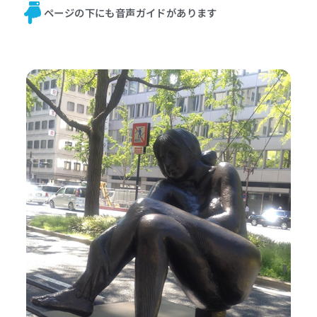
プ
ページの下にも音声ガイドがあります
レ
ー
ヤ
ー