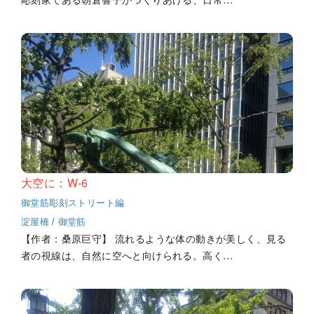
大空に：W-6
御堂筋彫刻ストリート編
淀屋橋
/
御堂筋
【作者：桑原巨守】 流れるような体の動きが美しく、見る
者の視線は、自然に空へと向けられる。高く…