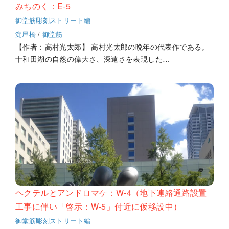
みちのく：E-5
御堂筋彫刻ストリート編
淀屋橋
/
御堂筋
【作者：高村光太郎】 高村光太郎の晩年の代表作である。
十和田湖の自然の偉大さ、深遠さを表現した…
ヘクテルとアンドロマケ：W-4（地下連絡通路設置
工事に伴い「啓示：W-5」付近に仮移設中）
御堂筋彫刻ストリート編