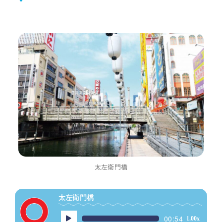
レ
ー
ヤ
ー
太左衛門橋
太左衛門橋
音
00:54
1.00x