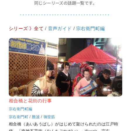
同じシーリーズの話題一覧です。
シリーズ 》全て
/
音声ガイド
/
宗右衛門町編
相合橋と花街の行事
宗右衛門町編
宗右衛門町
/
難波
/
御堂筋
相合橋（あいあうばし）がはじめて架けられたのは江戸時
代。「南地五花街（なんちごかがい）」の一つ、宗右…