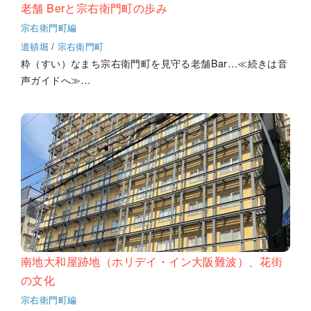
老舗 Berと宗右衛門町の歩み
宗右衛門町編
道頓堀
/
宗右衛門町
粋（すい）なまち宗右衛門町を見守る老舗Bar…≪続きは音
声ガイドへ≫…
南地大和屋跡地（ホリデイ・イン大阪難波）、花街
の文化
宗右衛門町編