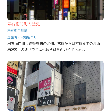
宗右衛門町の歴史
宗右衛門町編
道頓堀
/
宗右衛門町
宗右衛門町は道頓堀川の北側、戎橋から日本橋までの東西
約500ｍの通りです…≪続きは音声ガイドへ≫…