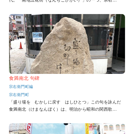
食満南北 句碑
宗右衛門町編
宗右衛門町
「盛り場を むかしに戻す はしひとつ」この句を詠んだ
食満南北（けまなんぼく）は、明治から昭和の関西歌…