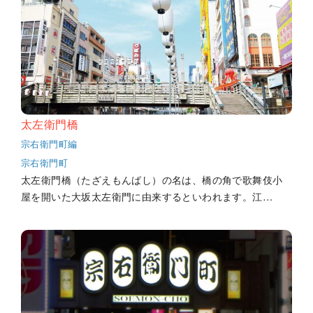
太左衛門橋
宗右衛門町編
宗右衛門町
太左衛門橋（たざえもんばし）の名は、橋の角で歌舞伎小
屋を開いた大坂太左衛門に由来するといわれます。江…