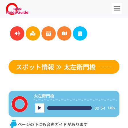
スポット情報 ≫ 太左衛門橋
太左衛門橋
音
00:54
1.00x
声
プ
ページの下にも音声ガイドがあります