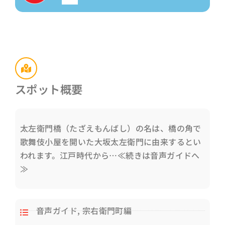
声
プ
レ
ー
ヤ
ー
スポット概要
太左衛門橋（たざえもんばし）の名は、橋の角で
歌舞伎小屋を開いた大坂太左衛門に由来するとい
われます。江戸時代から…≪続きは音声ガイドへ
≫
音声ガイド
,
宗右衛門町編